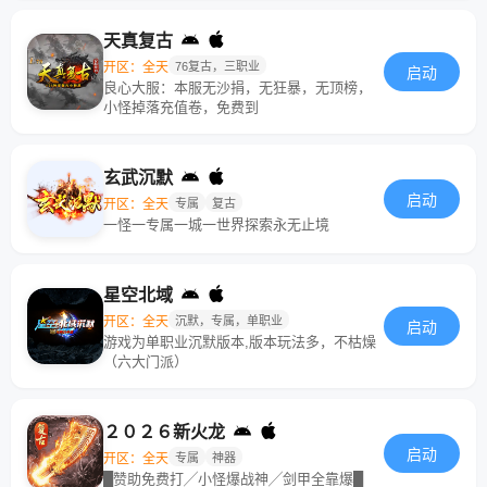
天真复古
开区：全天
76复古，三职业
启动
良心大服：本服无沙捐，无狂暴，无顶榜，
小怪掉落充值卷，免费到
玄武沉默
启动
开区：全天
专属
复古
一怪一专属一城一世界探索永无止境
星空北域
开区：全天
沉默，专属，单职业
启动
游戏为单职业沉默版本,版本玩法多，不枯燥
（六大门派）
２０２６新火龙
启动
开区：全天
专属
神器
█赞助免费打╱小怪爆战神╱剑甲全靠爆█