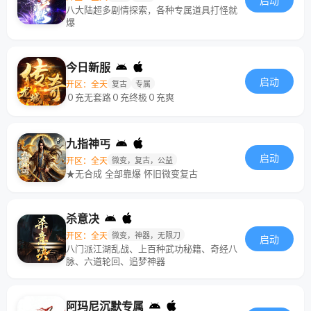
启动
八大陆超多剧情探索，各种专属道具打怪就
爆
今日新服
启动
开区：全天
复古
专属
０充无套路０充终极０充爽
九指神丐
启动
开区：全天
微变，复古，公益
★无合成 全部靠爆 怀旧微变复古
杀意决
开区：全天
微变，神器，无限刀
启动
八门派江湖乱战、上百种武功秘籍、奇经八
脉、六道轮回、追梦神器
阿玛尼沉默专属