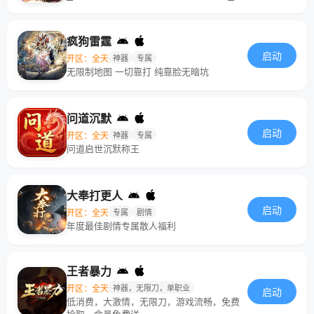
疯狗雷霆
启动
开区：全天
神器
专属
无限制地图 一切靠打 纯靠脸无暗坑
问道沉默
启动
开区：全天
神器
专属
问道启世沉默称王
大奉打更人
启动
开区：全天
专属
剧情
年度最佳剧情专属散人福利
王者暴力
开区：全天
神器，无限刀，单职业
启动
低消费，大激情，无限刀，游戏流畅，免费