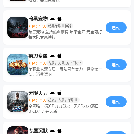
捡取，会员免费送
暗黑宠物
开区：全天
暗黑单职业神器
启动
暗黑宠物 重拾热血豪情 爆率全开 元宝可打
每大陆专属特技
疯刀专属
开区：全天
专属，无限刀，单职业
启动
单职业攻速专属，玩法简单暴力，怪物爆一
切，消费透明
无限火力
开区：全天
超变，专属，单职业
启动
全网唯一·无CD刀刀烈火，无CD刀刀逐日，
无CD刀刀开天斩
专属沉默