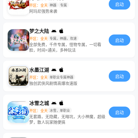
启动
开区：全天
神器
专属
阿玛尼强势来袭
梦之大陆
开区：全天
专属，神器，攻速
启动
全部免费，千件专属，怪物专属，一切看
脸，时间=通关，多种玩法
水墨江湖
启动
开区：全天
单职业专属神器
独创武侠风剧情高爆攻速版
冰雪之城
开区：全天
冰雪，单职业
启动
无套路，无隐藏，无暗坑，大小神魔，超级
梦，散人玩家随便搞