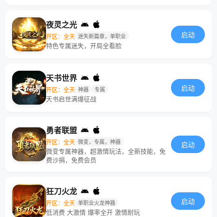
夜灵之光
启动
开区：全天
迷失新篇章，单职业
特色专属迷失，开局全看脸
天书世界
启动
开区：全天
神器
专属
天书启世满爆征战
勇者联盟
开区：全天
微变，专属，神器
启动
微变专属神器，超激情玩法，全新技能，免
费沙捐，免费会员
狂刀火龙
启动
开区：全天
单职业火龙神器
低消费 大激情 爆率全开 激情耐玩