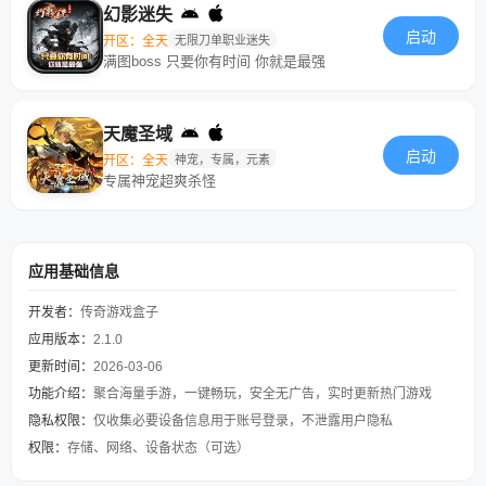
幻影迷失
启动
开区：全天
无限刀单职业迷失
满图boss 只要你有时间 你就是最强
天魔圣域
启动
开区：全天
神宠，专属，元素
专属神宠超爽杀怪
应用基础信息
开发者：
传奇游戏盒子
应用版本：
2.1.0
更新时间：
2026-03-06
功能介绍：
聚合海量手游，一键畅玩，安全无广告，实时更新热门游戏
隐私权限：
仅收集必要设备信息用于账号登录，不泄露用户隐私
权限：
存储、网络、设备状态（可选）