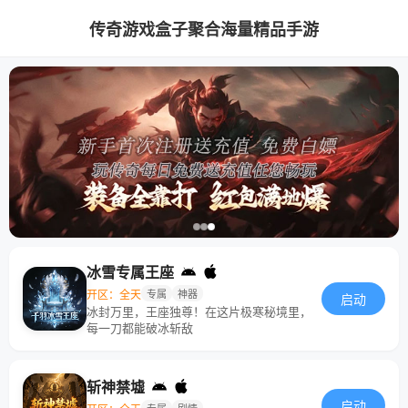
传奇游戏盒子聚合海量精品手游
冰雪专属王座
开区：全天
专属
神器
启动
冰封万里，王座独尊！在这片极寒秘境里，
每一刀都能破冰斩敌
斩神禁墟
启动