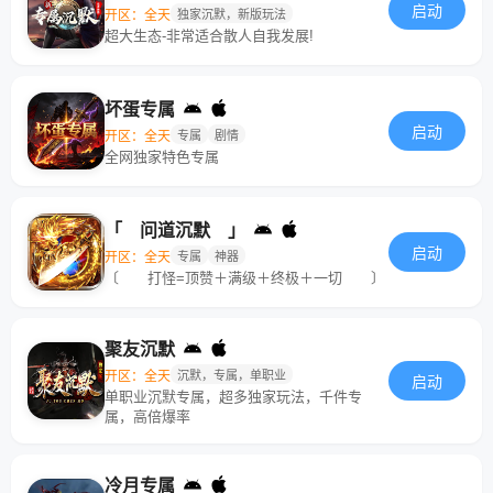
启动
开区：全天
独家沉默，新版玩法
超大生态-非常适合散人自我发展!
坏蛋专属
启动
开区：全天
专属
剧情
全网独家特色专属
「 问道沉默 」
启动
开区：全天
专属
神器
〔 打怪=顶赞＋满级＋终极＋一切 〕
聚友沉默
开区：全天
沉默，专属，单职业
启动
单职业沉默专属，超多独家玩法，千件专
属，高倍爆率
冷月专属