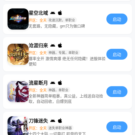
星空北域
启动
开区：全天
攻速沉默，单职业
无套路，无隐藏，gm只为做口碑
沧涯归来
开区：全天
神器，专属，单职业
启动
爆率全开 激情爽爆 绝无任何隐藏！进服体验
便知
流星断月
开区：全天
神器，单职业
启动
全新神器简单粗暴，真公益，上线送自动拾
取，自动回收，白嫖到底
刀锋迷失
启动
开区：全天
迷失单职业神器
十四个大陆 一切靠打 肝帝的天下