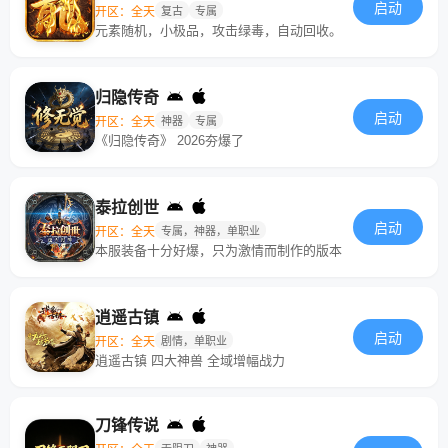
启动
开区：全天
复古
专属
元素随机，小极品，攻击绿毒，自动回收。
归隐传奇
启动
开区：全天
神器
专属
《归隐传奇》 2026夯爆了
泰拉创世
启动
开区：全天
专属，神器，单职业
本服装备十分好爆，只为激情而制作的版本
逍遥古镇
启动
开区：全天
剧情，单职业
逍遥古镇 四大神兽 全域增幅战力
刀锋传说